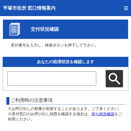
トップページへ
平塚市役所 窓口情報案内
ご利用方法
交付状況確認
事前予約
受付番号を入力し、検索ボタンを押下して下さい。
予約状況確認
窓口混雑状況
あなたの処理状況を確認します
待ち状況確認
交付状況確認
混雑予想カレンダー
ご利用時の注意事項
※お呼び出しの順番が前後することがあります。ご了承ください。
※受付窓口のお呼び出し状態を確認する場合は、
待ち状況確認
をご
利用ください。