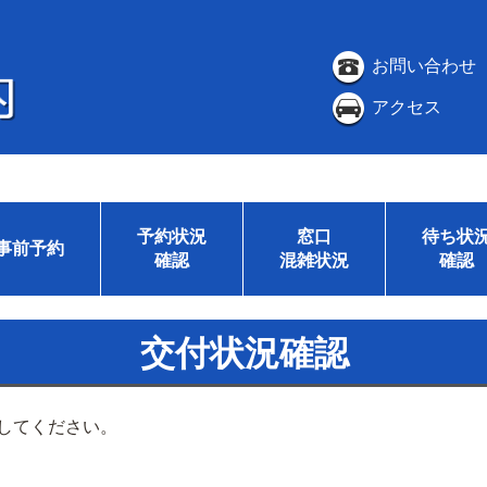
お問い合わせ
アクセス
予約状況
窓口
待ち状
事前予約
確認
混雑状況
確認
交付状況確認
してください。