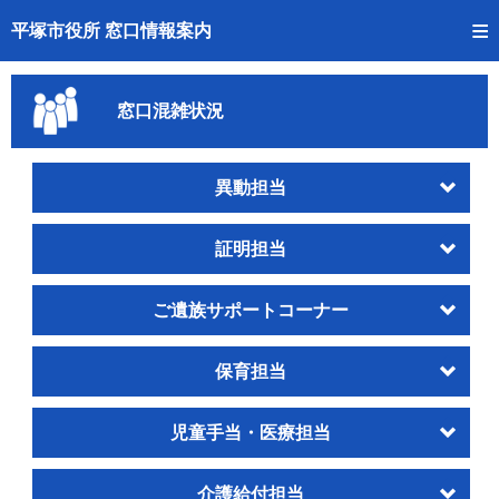
トップページへ
平塚市役所 窓口情報案内
ご利用方法
窓口混雑状況
事前予約
予約状況確認
異動担当
窓口混雑状況
証明担当
待ち状況確認
ご遺族サポートコーナー
交付状況確認
保育担当
混雑予想カレンダー
児童手当・医療担当
介護給付担当