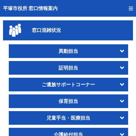
トップページへ
平塚市役所 窓口情報案内
ご利用方法
窓口混雑状況
事前予約
予約状況確認
異動担当
窓口混雑状況
証明担当
待ち状況確認
ご遺族サポートコーナー
交付状況確認
保育担当
混雑予想カレンダー
児童手当・医療担当
介護給付担当