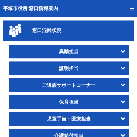
トップページへ
平塚市役所 窓口情報案内
ご利用方法
窓口混雑状況
事前予約
予約状況確認
異動担当
窓口混雑状況
証明担当
待ち状況確認
ご遺族サポートコーナー
交付状況確認
保育担当
混雑予想カレンダー
児童手当・医療担当
介護給付担当