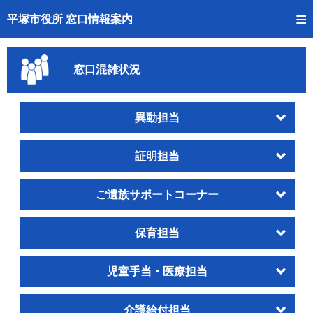
トップページへ
平塚市役所 窓口情報案内
ご利用方法
窓口混雑状況
事前予約
予約状況確認
異動担当
窓口混雑状況
証明担当
待ち状況確認
ご遺族サポートコーナー
交付状況確認
保育担当
混雑予想カレンダー
児童手当・医療担当
介護給付担当