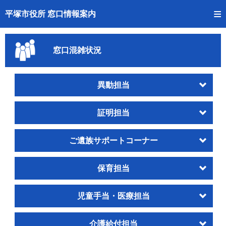
トップページへ
平塚市役所 窓口情報案内
ご利用方法
窓口混雑状況
事前予約
予約状況確認
異動担当
窓口混雑状況
証明担当
待ち状況確認
ご遺族サポートコーナー
交付状況確認
保育担当
混雑予想カレンダー
児童手当・医療担当
介護給付担当