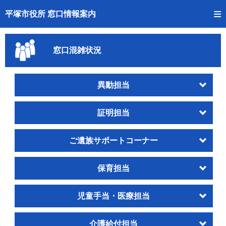
トップページへ
平塚市役所 窓口情報案内
ご利用方法
窓口混雑状況
事前予約
予約状況確認
異動担当
窓口混雑状況
証明担当
待ち状況確認
ご遺族サポートコーナー
交付状況確認
保育担当
混雑予想カレンダー
児童手当・医療担当
介護給付担当