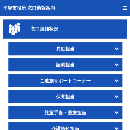
トップページへ
平塚市役所 窓口情報案内
ご利用方法
窓口混雑状況
事前予約
予約状況確認
異動担当
窓口混雑状況
証明担当
待ち状況確認
ご遺族サポートコーナー
交付状況確認
保育担当
混雑予想カレンダー
児童手当・医療担当
介護給付担当