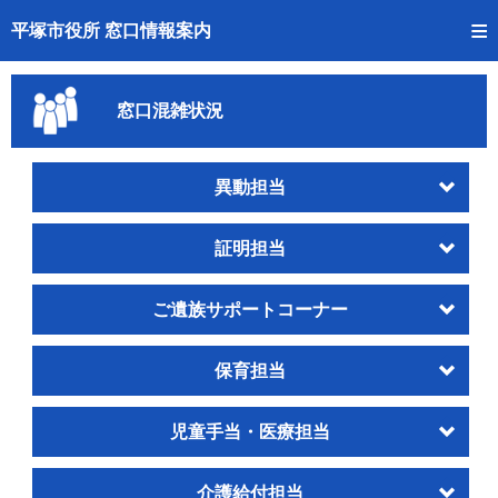
トップページへ
平塚市役所 窓口情報案内
ご利用方法
窓口混雑状況
事前予約
予約状況確認
異動担当
窓口混雑状況
証明担当
待ち状況確認
ご遺族サポートコーナー
交付状況確認
保育担当
混雑予想カレンダー
児童手当・医療担当
介護給付担当