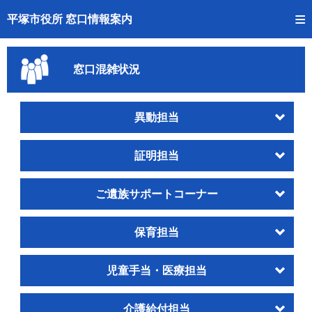
トップページへ
平塚市役所 窓口情報案内
ご利用方法
窓口混雑状況
事前予約
予約状況確認
異動担当
窓口混雑状況
証明担当
待ち状況確認
ご遺族サポートコーナー
交付状況確認
保育担当
混雑予想カレンダー
児童手当・医療担当
介護給付担当