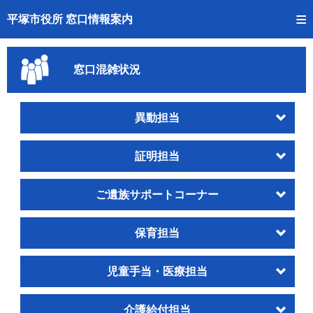
トップページへ
平塚市役所 窓口情報案内
ご利用方法
窓口混雑状況
事前予約
予約状況確認
異動担当
窓口混雑状況
証明担当
待ち状況確認
ご遺族サポートコーナー
交付状況確認
保育担当
混雑予想カレンダー
児童手当・医療担当
介護給付担当