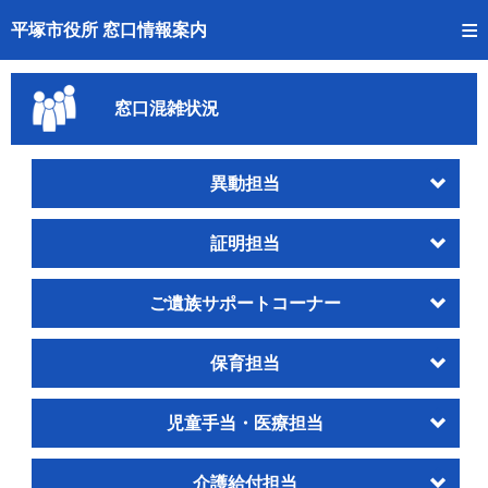
トップページへ
平塚市役所 窓口情報案内
ご利用方法
窓口混雑状況
事前予約
予約状況確認
異動担当
窓口混雑状況
証明担当
待ち状況確認
ご遺族サポートコーナー
交付状況確認
保育担当
混雑予想カレンダー
児童手当・医療担当
介護給付担当