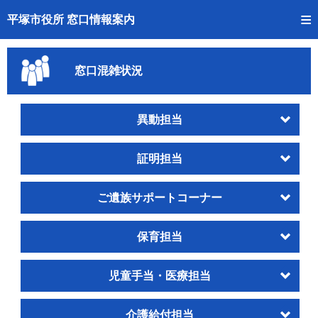
トップページへ
平塚市役所 窓口情報案内
ご利用方法
窓口混雑状況
事前予約
予約状況確認
異動担当
窓口混雑状況
証明担当
待ち状況確認
ご遺族サポートコーナー
交付状況確認
保育担当
混雑予想カレンダー
児童手当・医療担当
介護給付担当