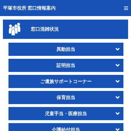
トップページへ
平塚市役所 窓口情報案内
ご利用方法
窓口混雑状況
事前予約
予約状況確認
異動担当
窓口混雑状況
証明担当
待ち状況確認
ご遺族サポートコーナー
交付状況確認
保育担当
混雑予想カレンダー
児童手当・医療担当
介護給付担当