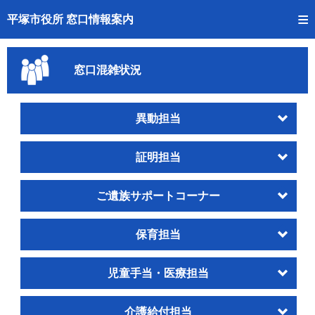
トップページへ
平塚市役所 窓口情報案内
ご利用方法
窓口混雑状況
事前予約
予約状況確認
異動担当
窓口混雑状況
証明担当
待ち状況確認
ご遺族サポートコーナー
交付状況確認
保育担当
混雑予想カレンダー
児童手当・医療担当
介護給付担当