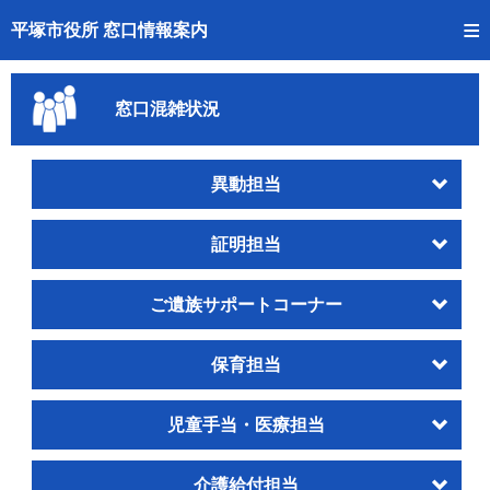
トップページへ
平塚市役所 窓口情報案内
ご利用方法
窓口混雑状況
事前予約
予約状況確認
異動担当
窓口混雑状況
証明担当
待ち状況確認
ご遺族サポートコーナー
交付状況確認
保育担当
混雑予想カレンダー
児童手当・医療担当
介護給付担当