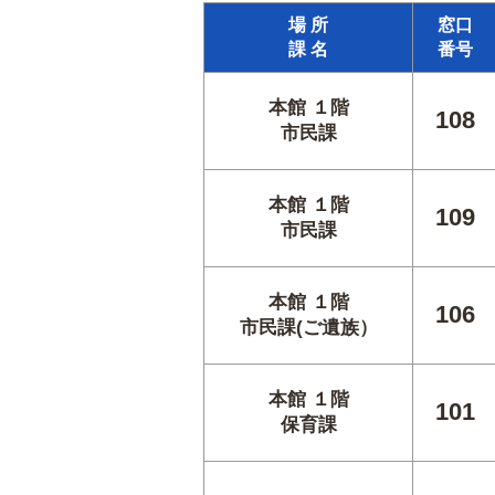
場 所
窓口
課 名
番号
本館 １階
108
市民課
本館 １階
109
市民課
本館 １階
106
市民課(ご遺族）
本館 １階
101
保育課