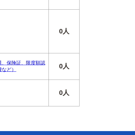
0人
退、保険証、限度額認
0人
費など）
0人