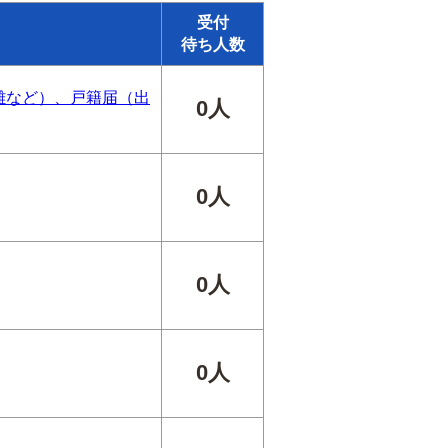
受付
待ち人数
離など）、戸籍届（出
0人
0人
0人
0人