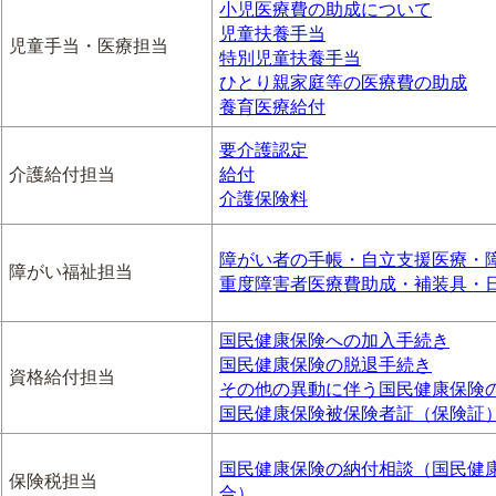
小児医療費の助成について
児童扶養手当
児童手当・医療担当
特別児童扶養手当
ひとり親家庭等の医療費の助成
養育医療給付
要介護認定
介護給付担当
給付
介護保険料
障がい者の手帳・自立支援医療・
障がい福祉担当
重度障害者医療費助成・補装具・
国民健康保険への加入手続き
国民健康保険の脱退手続き
資格給付担当
その他の異動に伴う国民健康保険
国民健康保険被保険者証（保険証
国民健康保険の納付相談（国民健
保険税担当
合）