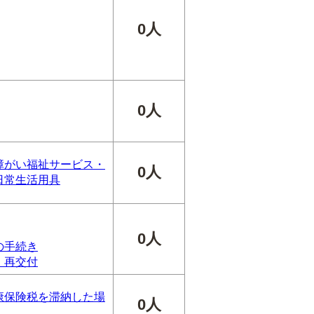
0人
0人
障がい福祉サービス・
0人
日常生活用具
0人
の手続き
）再交付
康保険税を滞納した場
0人