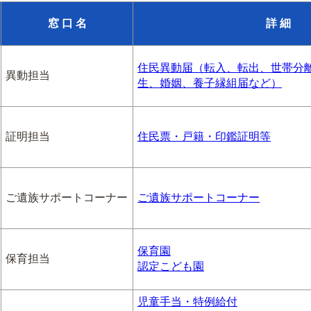
窓 口 名
詳 細
住民異動届（転入、転出、世帯分
異動担当
生、婚姻、養子縁組届など）
証明担当
住民票・戸籍・印鑑証明等
ご遺族サポートコーナー
ご遺族サポートコーナー
保育園
保育担当
認定こども園
児童手当・特例給付