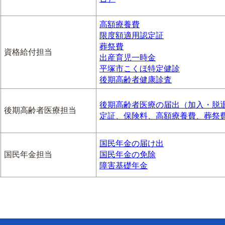
高額療養費
限度額適用認定証
葬祭費
資格給付担当
出産育児一時金
平塚市こくほ特定健診
後期高齢者健康診査
後期高齢者医療の届出（加入・脱
後期高齢者医療担当
定証、保険料、高額療養費、葬祭
国民年金の届け出
国民年金担当
国民年金の免除
障害基礎年金