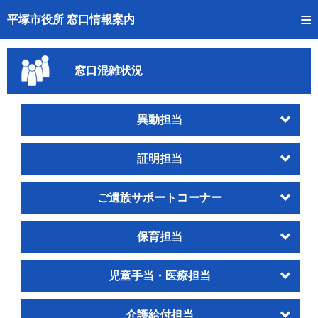
トップページへ
平塚市役所 窓口情報案内
ご利用方法
窓口混雑状況
事前予約
予約状況確認
異動担当
窓口混雑状況
証明担当
待ち状況確認
ご遺族サポートコーナー
交付状況確認
保育担当
混雑予想カレンダー
児童手当・医療担当
介護給付担当