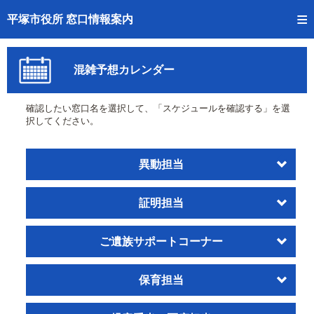
トップページへ
平塚市役所 窓口情報案内
ご利用方法
混雑予想カレンダー
事前予約
確認したい窓口名を選択して、「スケジュールを確認する」を選
予約状況確認
択してください。
窓口混雑状況
異動担当
待ち状況確認
証明担当
交付状況確認
混雑予想カレンダー
ご遺族サポートコーナー
保育担当