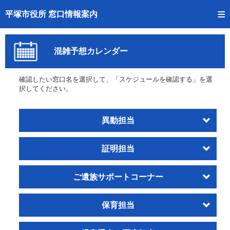
トップページへ
平塚市役所 窓口情報案内
ご利用方法
混雑予想カレンダー
事前予約
確認したい窓口名を選択して、「スケジュールを確認する」を選
予約状況確認
択してください。
窓口混雑状況
異動担当
待ち状況確認
証明担当
交付状況確認
混雑予想カレンダー
ご遺族サポートコーナー
保育担当