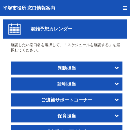
トップページへ
平塚市役所 窓口情報案内
ご利用方法
混雑予想カレンダー
事前予約
確認したい窓口名を選択して、「スケジュールを確認する」を選
予約状況確認
択してください。
窓口混雑状況
異動担当
待ち状況確認
証明担当
交付状況確認
混雑予想カレンダー
ご遺族サポートコーナー
保育担当