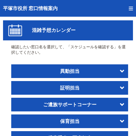
トップページへ
平塚市役所 窓口情報案内
ご利用方法
混雑予想カレンダー
事前予約
確認したい窓口名を選択して、「スケジュールを確認する」を選
予約状況確認
択してください。
窓口混雑状況
異動担当
待ち状況確認
証明担当
交付状況確認
混雑予想カレンダー
ご遺族サポートコーナー
保育担当