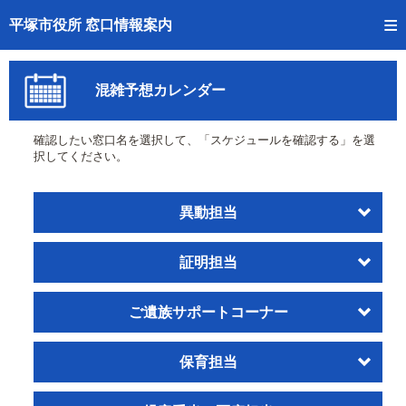
トップページへ
平塚市役所 窓口情報案内
ご利用方法
混雑予想カレンダー
事前予約
確認したい窓口名を選択して、「スケジュールを確認する」を選
予約状況確認
択してください。
窓口混雑状況
異動担当
待ち状況確認
証明担当
交付状況確認
混雑予想カレンダー
ご遺族サポートコーナー
保育担当