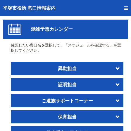
トップページへ
平塚市役所 窓口情報案内
ご利用方法
混雑予想カレンダー
事前予約
確認したい窓口名を選択して、「スケジュールを確認する」を選
予約状況確認
択してください。
窓口混雑状況
異動担当
待ち状況確認
証明担当
交付状況確認
混雑予想カレンダー
ご遺族サポートコーナー
保育担当