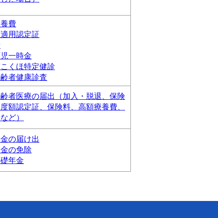
療養費
額適用認定証
費
育児一時金
市こくほ特定健診
高齢者健康診査
高齢者医療の届出（加入・脱退、保険
限度額認定証、保険料、高額療養費、
費など）
年金の届け出
年金の免除
基礎年金