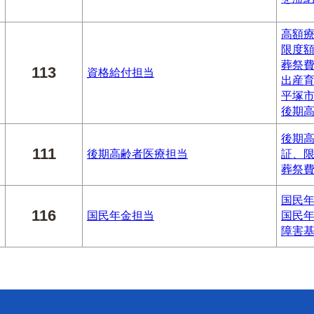
高額
限度
葬祭
113
資格給付担当
出産
平塚
後期
後期
111
後期高齢者医療担当
証、
葬祭
国民
116
国民年金担当
国民
障害