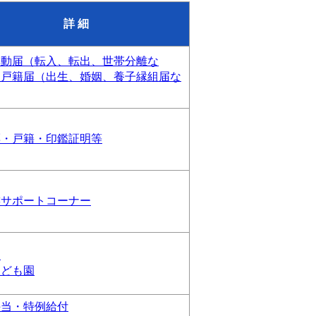
詳 細
異動届（転入、転出、世帯分離な
、戸籍届（出生、婚姻、養子縁組届な
票・戸籍・印鑑証明等
族サポートコーナー
園
こども園
手当・特例給付