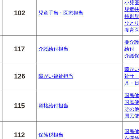
小児
児童
102
児童手当・医療担当
特別
ひと
養育
要介
117
介護給付担当
給付
介護
障が
126
障がい福祉担当
祉サ
具・
国民
国民
115
資格給付担当
その
国民
国民
112
保険税担当
を滞