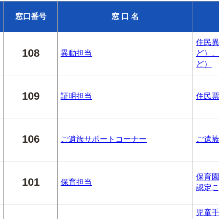
窓口番号
窓 口 名
住民
108
異動担当
ど）
ど）
109
証明担当
住民
106
ご遺族サポートコーナー
ご遺
保育
101
保育担当
認定
児童