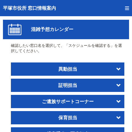
トップページへ
平塚市役所 窓口情報案内
ご利用方法
混雑予想カレンダー
事前予約
確認したい窓口名を選択して、「スケジュールを確認する」を選
予約状況確認
択してください。
窓口混雑状況
異動担当
待ち状況確認
証明担当
交付状況確認
混雑予想カレンダー
ご遺族サポートコーナー
保育担当