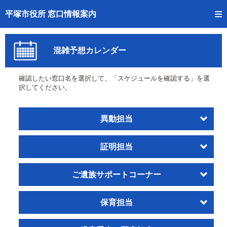
トップページへ
平塚市役所 窓口情報案内
ご利用方法
混雑予想カレンダー
事前予約
確認したい窓口名を選択して、「スケジュールを確認する」を選
予約状況確認
択してください。
窓口混雑状況
異動担当
待ち状況確認
証明担当
交付状況確認
混雑予想カレンダー
ご遺族サポートコーナー
保育担当