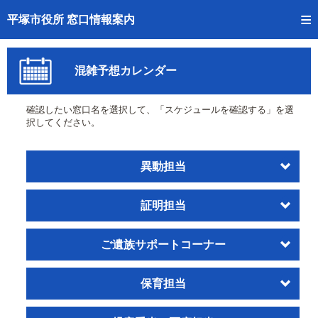
トップページへ
平塚市役所 窓口情報案内
ご利用方法
混雑予想カレンダー
事前予約
確認したい窓口名を選択して、「スケジュールを確認する」を選
予約状況確認
択してください。
窓口混雑状況
異動担当
待ち状況確認
証明担当
交付状況確認
混雑予想カレンダー
ご遺族サポートコーナー
保育担当