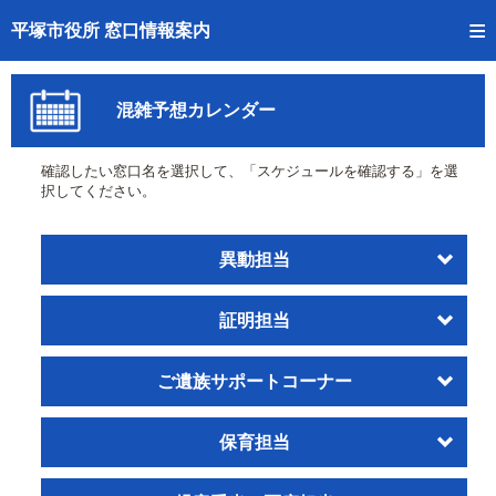
トップページへ
平塚市役所 窓口情報案内
ご利用方法
混雑予想カレンダー
事前予約
確認したい窓口名を選択して、「スケジュールを確認する」を選
予約状況確認
択してください。
窓口混雑状況
異動担当
待ち状況確認
証明担当
交付状況確認
混雑予想カレンダー
ご遺族サポートコーナー
保育担当