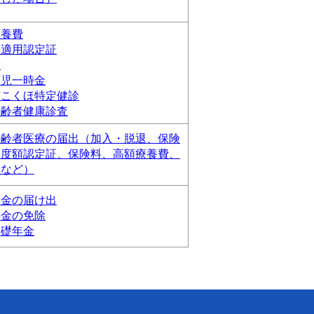
療養費
額適用認定証
費
育児一時金
市こくほ特定健診
高齢者健康診査
高齢者医療の届出（加入・脱退、保険
限度額認定証、保険料、高額療養費、
費など）
年金の届け出
年金の免除
基礎年金