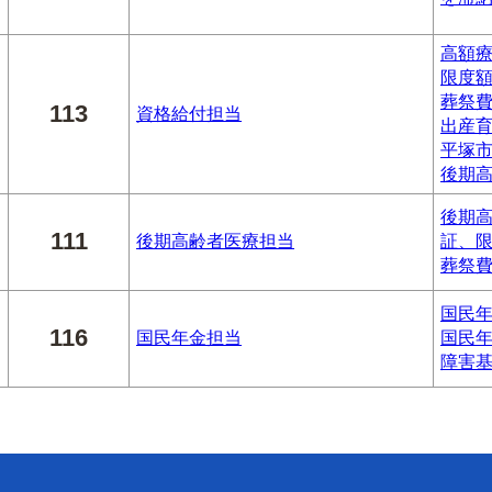
高額
限度
葬祭
113
資格給付担当
出産
平塚
後期
後期
111
後期高齢者医療担当
証、
葬祭
国民
116
国民年金担当
国民
障害