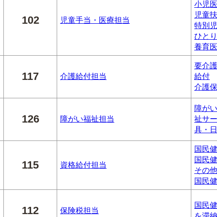
小児
児童
102
児童手当・医療担当
特別
ひと
養育
要介
117
介護給付担当
給付
介護
障が
126
障がい福祉担当
祉サ
具・
国民
国民
115
資格給付担当
その
国民
国民
112
保険税担当
を滞