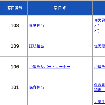
窓口番号
窓 口 名
住民
108
異動担当
ど）
ど）
109
証明担当
住民
106
ご遺族サポートコーナー
ご遺
保育
101
保育担当
認定
児童