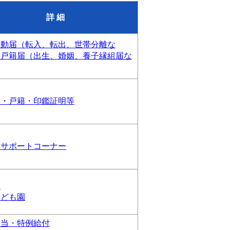
詳 細
異動届（転入、転出、世帯分離な
、戸籍届（出生、婚姻、養子縁組届な
票・戸籍・印鑑証明等
族サポートコーナー
園
こども園
手当・特例給付