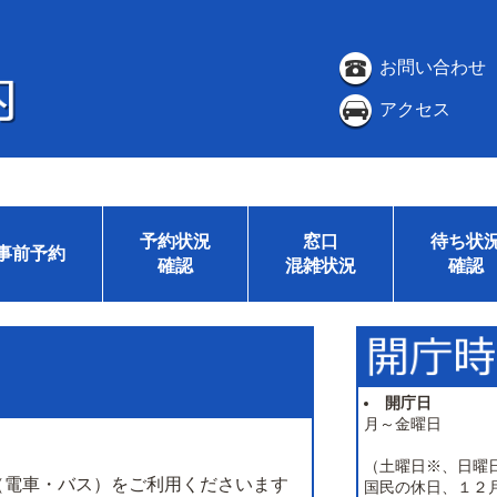
お問い合わせ
アクセス
予約状況
窓口
待ち状
事前予約
確認
混雑状況
確認
開庁日
月～金曜日
（土曜日※、日曜
（電車・バス）をご利用くださいます
国民の休日、１２