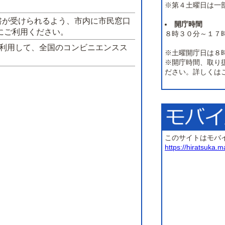
※第４土曜日は一
書が受けられるよう、市内に市民窓口
開庁時間
にご利用ください。
８時３０分～１７
を利用して、全国のコンビニエンスス
※土曜開庁日は８
※開庁時間、取り
ださい。詳しくは
このサイトはモバ
https://hiratsuka.