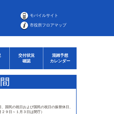
モバイルサイト
市役所フロアマップ
況
交付状況
混雑予想
確認
カレンダー
日、国民の祝日および国民の祝日の振替休日、
月２９日～１月３日は閉庁）