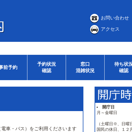
お問い合わせ
アクセス
予約状況
窓口
待ち状
事前予約
確認
混雑状況
確認
開庁日
月～金曜日
（土曜日※、日曜
（電車・バス）をご利用くださいます
国民の休日、１２