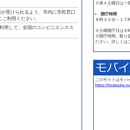
※第４土曜日は一
書が受けられるよう、市内に市民窓口
開庁時間
にご利用ください。
８時３０分～１７
を利用して、全国のコンビニエンスス
※土曜開庁日は８
※開庁時間、取り
ださい。詳しくは
このサイトはモバ
https://hiratsuka.