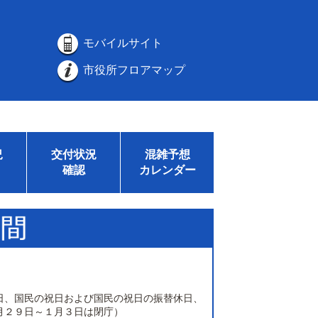
モバイルサイト
市役所フロアマップ
況
交付状況
混雑予想
確認
カレンダー
日、国民の祝日および国民の祝日の振替休日、
月２９日～１月３日は閉庁）