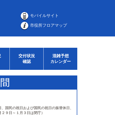
モバイルサイト
市役所フロアマップ
況
交付状況
混雑予想
確認
カレンダー
日、国民の祝日および国民の祝日の振替休日、
月２９日～１月３日は閉庁）