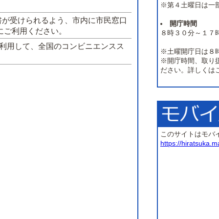
※第４土曜日は一
書が受けられるよう、市内に市民窓口
開庁時間
にご利用ください。
８時３０分～１７
を利用して、全国のコンビニエンスス
※土曜開庁日は８
※開庁時間、取り
ださい。詳しくは
このサイトはモバ
https://hiratsuka.