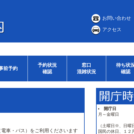
お問い合わせ
アクセス
予約状況
窓口
待ち状
事前予約
確認
混雑状況
確認
開庁日
月～金曜日
（土曜日※、日曜
（電車・バス）をご利用くださいます
国民の休日、１２