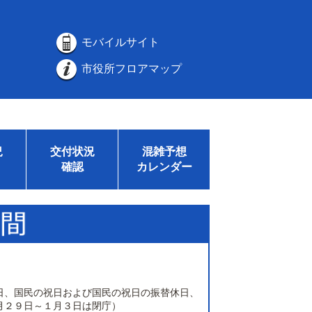
モバイルサイト
市役所フロアマップ
況
交付状況
混雑予想
確認
カレンダー
日、国民の祝日および国民の祝日の振替休日、
月２９日～１月３日は閉庁）