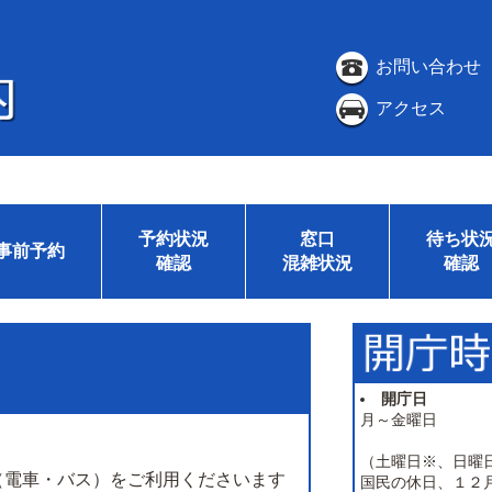
お問い合わせ
アクセス
予約状況
窓口
待ち状
事前予約
確認
混雑状況
確認
開庁日
月～金曜日
（土曜日※、日曜
（電車・バス）をご利用くださいます
国民の休日、１２