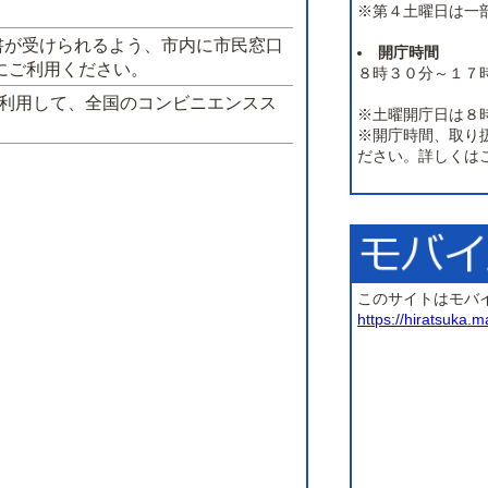
※第４土曜日は一
書が受けられるよう、市内に市民窓口
開庁時間
にご利用ください。
８時３０分～１７
を利用して、全国のコンビニエンスス
※土曜開庁日は８
※開庁時間、取り
ださい。詳しくは
このサイトはモバ
https://hiratsuka.